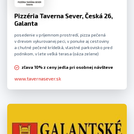
Pizzéria Taverna Sever, Česká 26,
Galanta
posedenie v príjemnom prostredí, pizza pečená
v drevom vykurovanej peci, v ponuke aj cestoviny
a chutné pečené krídelká, vlastné parkovisko pred
podnikom, v lete veľká terasa (oáza zelene)
zľava 10% z ceny jedla pri osobnej návšteve
www.tavernasever.sk