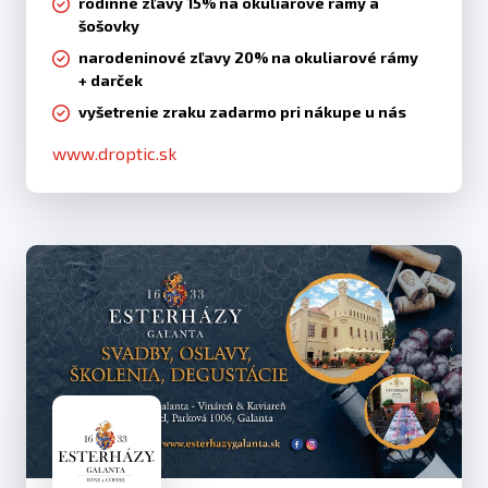
rodinné zľavy 15% na okuliarové rámy a
šošovky
narodeninové zľavy 20% na okuliarové rámy
+ darček
vyšetrenie zraku zadarmo pri nákupe u nás
www.droptic.sk