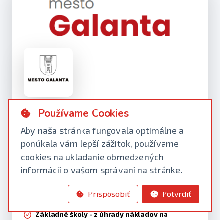
Školské zariadenia Galanta
Používame Cookies
Aby naša stránka fungovala optimálne a
Materské školy - z úhrady výdavkov za
ponúkala vám lepší zážitok, používame
pobyt v materskej škole v zriaďovateľskej
pôsobnosti mesta Galanta
cookies na ukladanie obmedzených
Základné umelecké školy - z úhrady
informácií o vašom správaní na stránke.
výdavkov na štúdium v základnej umeleckej
škole v zriaďovateľskej pôsobnosti mesta
Prispôsobiť
Potvrdiť
Galanta
Základné školy - z úhrady nákladov na