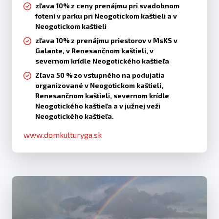
zľava 10% z ceny prenájmu pri svadobnom
fotení v parku pri Neogotickom kaštieli a v
Neogotickom kaštieli
zľava 10% z prenájmu priestorov v MsKS v
Galante, v Renesančnom kaštieli, v
severnom krídle Neogotického kaštieľa
Zľava 50 % zo vstupného na podujatia
organizované v Neogotickom kaštieli,
Renesančnom kaštieli, severnom krídle
Neogotického kaštieľa a v južnej veži
Neogotického kaštieľa.
www.domkulturyga.sk