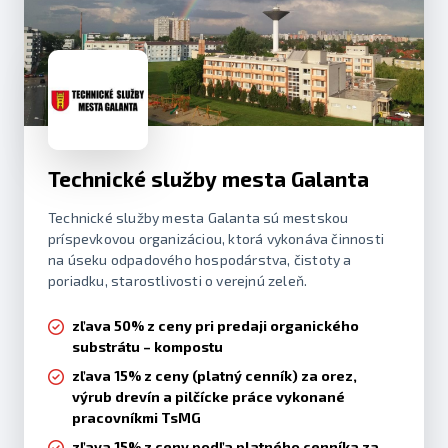
Technické služby mesta Galanta
Technické služby mesta Galanta sú mestskou
príspevkovou organizáciou, ktorá vykonáva činnosti
na úseku odpadového hospodárstva, čistoty a
poriadku, starostlivosti o verejnú zeleň.
zľava 50% z ceny pri predaji organického
substrátu – kompostu
zľava 15% z ceny (platný cenník) za orez,
výrub drevín a pilčícke práce vykonané
pracovníkmi TsMG
zľava 15% z ceny podľa platného cenníka za