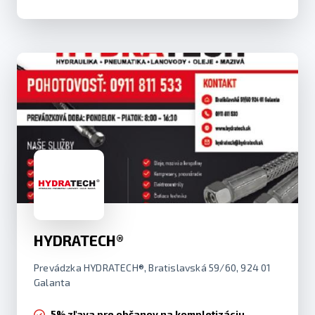
HYDRATECH®
Prevádzka HYDRATECH®, Bratislavská 59/60, 924 01
Galanta
5% zľava pre občanov na kompletizáciu