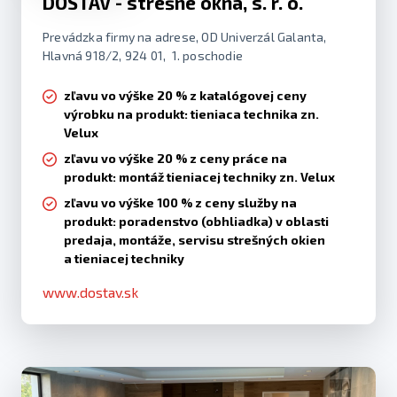
DOSTAV - strešné okná, s. r. o.
Prevádzka firmy na adrese, OD Univerzál Galanta,
Hlavná 918/2, 924 01, 1. poschodie
zľavu vo výške 20 % z katalógovej ceny
výrobku na produkt: tieniaca technika zn.
Velux
zľavu vo výške 20 % z ceny práce na
produkt: montáž tieniacej techniky zn. Velux
zľavu vo výške 100 % z ceny služby na
produkt: poradenstvo (obhliadka) v oblasti
predaja, montáže, servisu strešných okien
a tieniacej techniky
www.dostav.sk