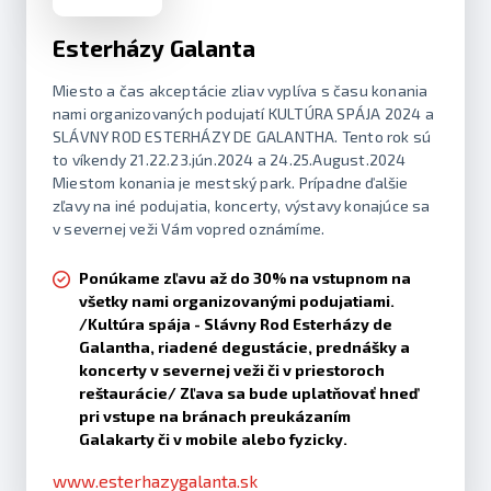
Esterházy Galanta
Miesto a čas akceptácie zliav vyplíva s času konania
nami organizovaných podujatí KULTÚRA SPÁJA 2024 a
SLÁVNY ROD ESTERHÁZY DE GALANTHA. Tento rok sú
to víkendy 21.22.23.jún.2024 a 24.25.August.2024
Miestom konania je mestský park. Prípadne ďalšie
zľavy na iné podujatia, koncerty, výstavy konajúce sa
v severnej veži Vám vopred oznámíme.
Ponúkame zľavu až do 30% na vstupnom na
všetky nami organizovanými podujatiami.
/Kultúra spája - Slávny Rod Esterházy de
Galantha, riadené degustácie, prednášky a
koncerty v severnej veži či v priestoroch
reštaurácie/ Zľava sa bude uplatňovať hneď
pri vstupe na bránach preukázaním
Galakarty či v mobile alebo fyzicky.
www.esterhazygalanta.sk